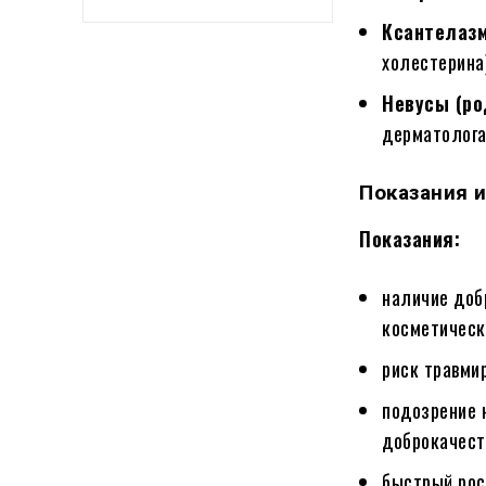
Ксантелаз
холестерина
Невусы (ро
дерматолога
Показания 
Показания:
наличие доб
косметическ
риск травмир
подозрение 
доброкачест
быстрый рос