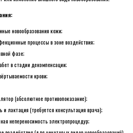
ания:
нные новообразования кожи;
фекционные процессы в зоне воздействия;
ивной фазе;
абет в стадии декомпенсации;
вёртываемости крови;
лятор (абсолютное противопоказание);
ь и лактация (требуется консультация врача);
ная непереносимость электропроцедур;
не воздействия (для некоторых видов новообразований).