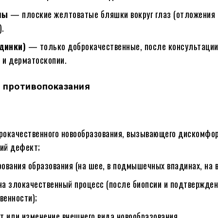
мы
— плоские желтоватые бляшки вокруг глаз (отложения
).
динки)
— только доброкачественные, после консультаци
 и дерматоскопии.
и противопоказания
рокачественного новообразования, вызывающего дискомфо
ий дефект;
ования образования (на шее, в подмышечных впадинах, на в
на злокачественный процесс (после биопсии и подтвержде
венности);
т или изменение внешнего вида новообразования.