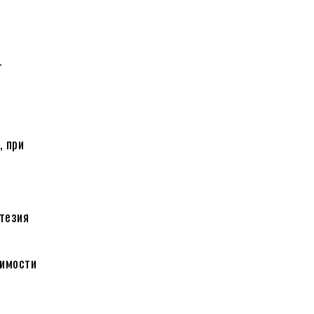
т
, при
тезия
симости