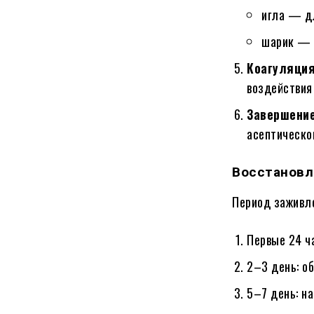
игла — дл
шарик — 
Коагуляция
воздействия
Завершение
асептическо
Восстановл
Период заживле
Первые 24 ч
2–3 день: о
5–7 день: н