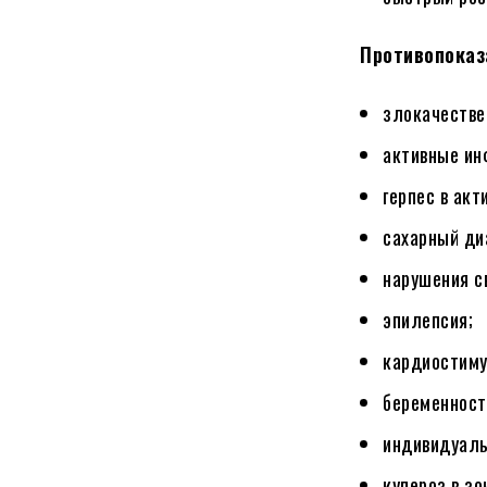
Противопоказ
злокачестве
активные ин
герпес в акт
сахарный ди
нарушения с
эпилепсия;
кардиостиму
беременност
индивидуаль
купероз в зо