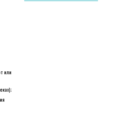
и
рт или
еках);
ния