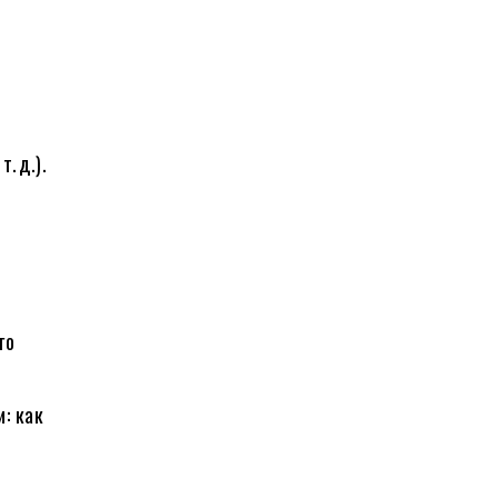
. д.).
—
го
: как