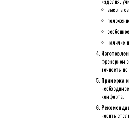
изделия. Уч
высота св
положение
особеннос
наличие д
Изготовлен
фрезерном с
точность до
Примерка и
необходимос
комфорта.
Рекомендац
носить стель