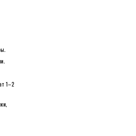
ры.
и.
ат 1–2
ки,