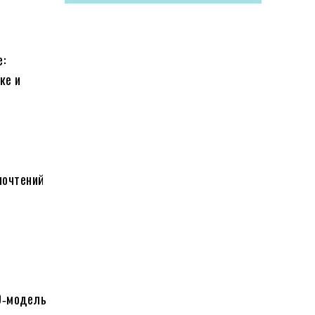
:
ке и
почтений
D‑модель