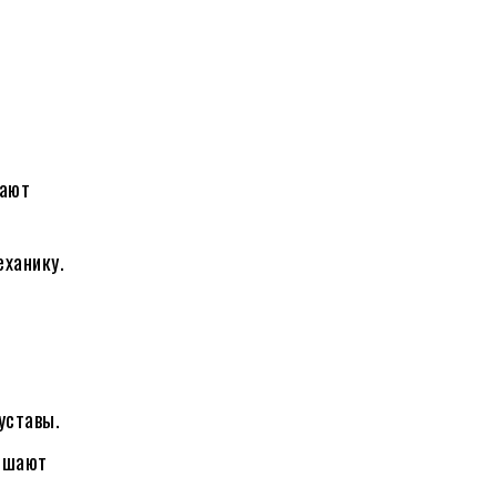
жают
ханику.
.
уставы.
ньшают