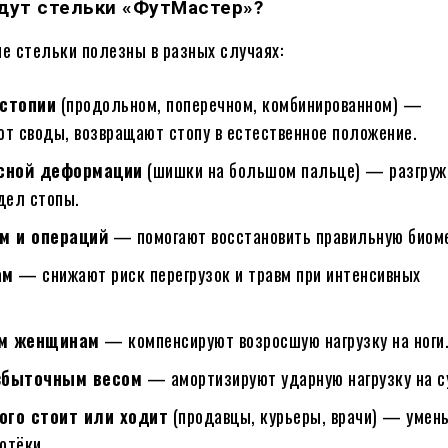
дут стельки «ФутМастер»?
е стельки полезны в разных случаях:
стопии
(продольном, поперечном, комбинированном) —
т своды, возвращают стопу в естественное положение.
сной деформации
(шишки на большом пальце) — разгру
дел стопы.
м и операций
— помогают восстановить правильную биоме
ам
— снижают риск перегрузок и травм при интенсивных
.
м женщинам
— компенсируют возросшую нагрузку на ноги
збыточным весом
— амортизируют ударную нагрузку на с
ного стоит или ходит
(продавцы, курьеры, врачи) — уме
отёки.