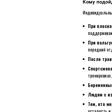
Кому подой
Индивидуальны
При плоско
поддерживаю
При вальгу
передний от
После трав
Спортсмен
тренировках
Беременны
Людям с и
Тем, кто м
усталость и 