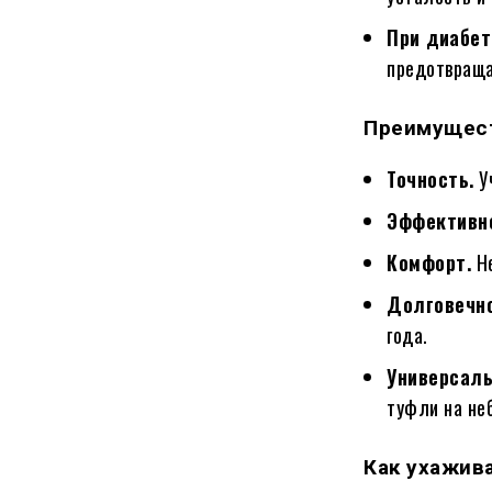
При диабет
предотвраща
Преимущест
Точность.
У
Эффективн
Комфорт.
Не
Долговечно
года.
Универсаль
туфли на не
Как ухажив